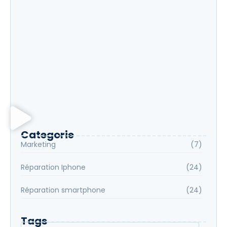
Réparation iPad dernière génération dans le Val-
de-Marne
Réparation iPhone Chevilly-Larue
Réparation garanti derniers modèles de
téléphone
Categorie
Marketing
(7)
Réparation Iphone
(24)
Réparation smartphone
(24)
Tags