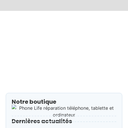
Préparer les fêtes
10/12/2025
/
Pourquoi faire réparer son téléphone (ou en acheter
un reconditionné) est une excellente idée À
l’approche des fêtes de fin...
Read More
Notre boutique
Dernières actualités