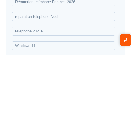
Réparation téléphone Fresnes 2026
réparation téléphone Noël
téléphone 20216
Windows 11
Réparation téléphone
Réparation de téléphone : Fresnes 94260. Réparation de téléphone : Cachan .
Réparation de téléphone : Chevilly-Larue 94550. Réparation de téléphone :
L’haÿs-les-Roses 94038.
Réparation de téléphone : Antony 92160
. Réparation de
téléphone : Villejuif 94800. Réparation de téléphone : Bourg-la-Reine 92014.
Réparation de téléphone : Rungis 94150.